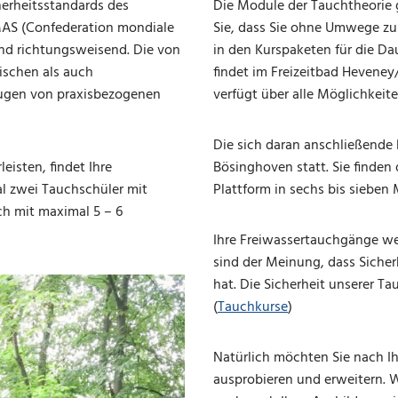
herheitsstandards des
Die Module der Tauchtheorie ge
MAS (Confederation mondiale
Sie, dass Sie ohne Umwege zu 
und richtungsweisend. Die von
in den Kurspaketen für die Da
ischen als auch
findet im Freizeitbad Hevene
eugen von praxisbezogenen
verfügt über alle Möglichkeit
Die sich daran anschließende 
isten, findet Ihre
Bösinghoven statt. Sie finden
l zwei Tauchschüler mit
Plattform in sechs bis sieben
ch mit maximal 5 – 6
Ihre Freiwassertauchgänge wer
sind der Meinung, dass Siche
hat. Die Sicherheit unserer Ta
(
Tauchkurse
)
Natürlich möchten Sie nach Ih
ausprobieren und erweitern. W