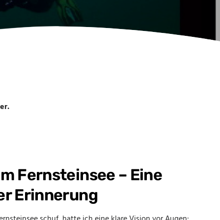
er.
m Fernsteinsee – Eine
er Erinnerung
rnsteinsee schuf, hatte ich eine klare Vision vor Augen: