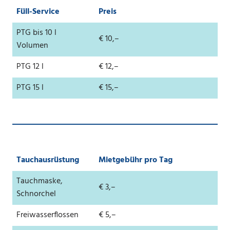
Füll-Service
Preis
PTG bis 10 l
€ 10,–
Volumen
PTG 12 l
€ 12,–
PTG 15 l
€ 15,–
Tauchausrüstung
Mietgebühr pro Tag
Tauchmaske,
€ 3,–
Schnorchel
Freiwasserflossen
€ 5,–